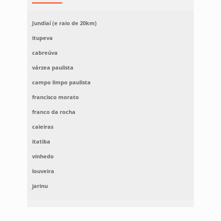
Jundiaí (e raio de 20km)
itupeva
cabreúva
várzea paulista
campo limpo paulista
francisco morato
franco da rocha
caieiras
itatiba
vinhedo
louveira
jarinu