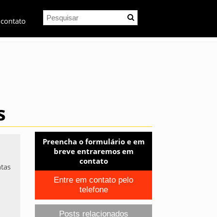
 contato
s
Preencha o formulário e em
breve entraremos em
contato
ntas
Entre em contato pelo
telefone
Posts relacionados