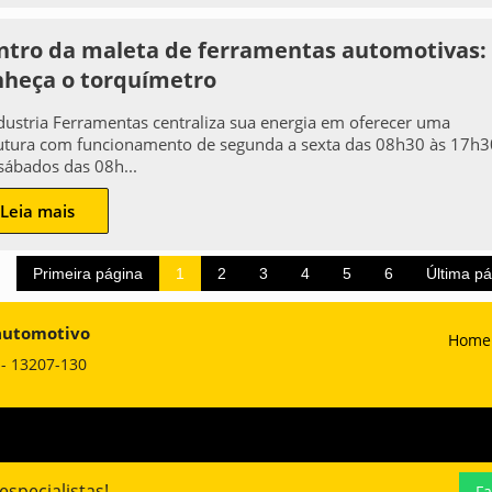
ntro da maleta de ferramentas automotivas:
nheça o torquímetro
dustria Ferramentas centraliza sua energia em oferecer uma
utura com funcionamento de segunda a sexta das 08h30 às 17h3
sábados das 08h...
Leia mais
Primeira página
1
2
3
4
5
6
Última p
 automotivo
Home
P - 13207-130
specialistas!
Fa