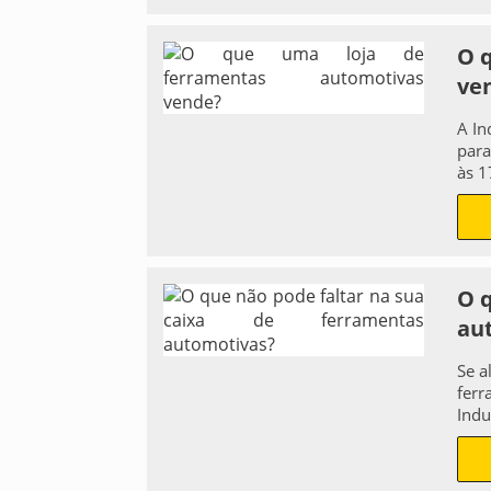
O 
ve
A In
para
às 1
O 
au
Se a
ferr
Indu