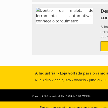
De
co
A In
estr
aos 
A Industrial - Loja voltada para o ramo
Rua Atílio Vianelo, 326 - Vianelo - Jundiaí - S
Copyright © A Industrial. (Lei 9610 de 19/02/1998)
Entre em contato com um de nossos e