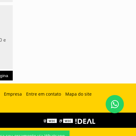
0 e
ágina
Empresa
Entre em contato
Mapa do site
W3C
W3C
ça seu orçamento via Whatsapp